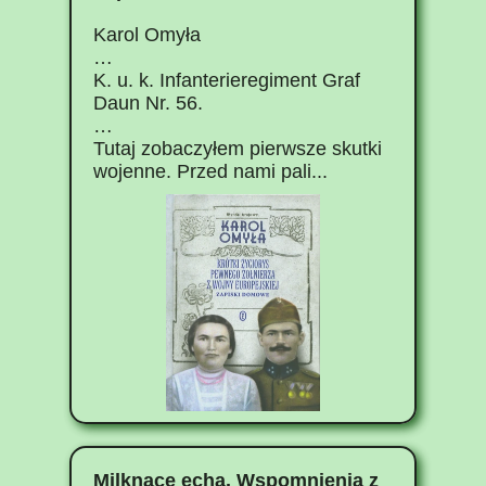
Karol Omyła
…
K. u. k. Infanterieregiment Graf
Daun Nr. 56.
…
Tutaj zobaczyłem pierwsze skutki
wojenne. Przed nami pali...
Milknące echa. Wspomnienia z