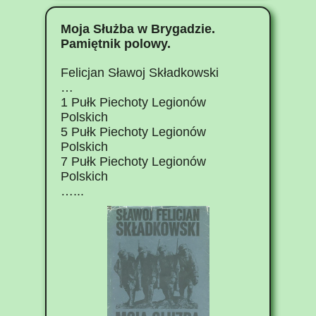
Moja Służba w Brygadzie.
Pamiętnik polowy.
Felicjan Sławoj Składkowski
…
1 Pułk Piechoty Legionów
Polskich
5 Pułk Piechoty Legionów
Polskich
Zgoda na pliki cookie
7 Pułk Piechoty Legionów
Polskich
…...
Cookies to małe pliki danych, które są
przechowywane na Twoim urządzeniu
podczas przeglądania stron internetowych.
Używamy ich do poprawy działania serwisu,
personalizacji treści, oraz analizy ruchu na
stronie.