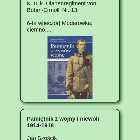
K. u. k. Ulanenregiment von
Böhm-Ermolli Nr. 13.
…
6-ta w[ieczór] Moderówka;
ciemno,...
Pamiętnik z wojny i niewoli
1914-1918
Jan Szuścik