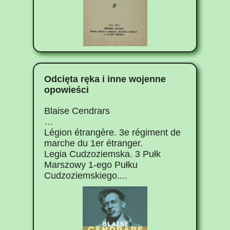
Odcięta ręka i inne wojenne
opowieści
Blaise Cendrars
…
Légion étrangère. 3e régiment de
marche du 1er étranger.
Legia Cudzoziemska. 3 Pułk
Marszowy 1-ego Pułku
Cudzoziemskiego....