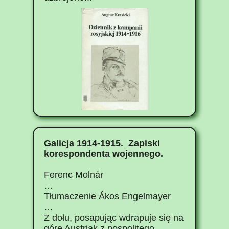
Galicja 1914-1915. Zapiski
korespondenta wojennego.
Ferenc Molnár
…
Tłumaczenie Ákos Engelmayer
…
Z dołu, posapując wdrapuje się na
górę Austriak z pospolitego