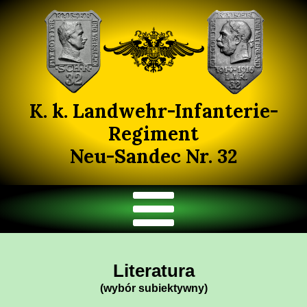
K. k. Landwehr-Infanterie-
Regiment
Neu-Sandec Nr. 32
Literatura
(wybór subiektywny)