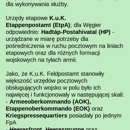
dla wykonywania służby.
Urzędy etapowe
K.u.K.
Etappenpostamt (EtpA)
; dla Węgier
odpowiednio:
Hadtáp-Postahivatal (HP)
-
urządzane w miarę potrzeby dla
pośredniczenia w ruchu pocztowym na liniach
etapowych oraz dla różnych formacji
wojskowych na tyłach armii.
Jako, że K.u.K. Feldpostamt stanowiły
większość urzędów pocztowych
obsługujących wojsko w polu było ich
najwięcej i funkcjonowały w następującej skali:
-
Armeeoberkommando (AOK),
Etappenoberkommando (EOK)
oraz
Kriegspressequartiers
posiadały po jednym
FpA
-
Heeresfront, Heeresgruppe
oraz