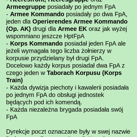
Armeegruppe
posiadały po jednym FpA
-
Armee Kommando
posiadały po dwa FpA,
jeden dla
Operierendes Armee Kommando
(Op. AK)
drugi dla
Armee EK
oraz jak wyżej
wspomniano jeszcze HptFpA
-
Korps Kommando
posiadał jeden FpA ale
jeżeli wymagała tego liczba żołnierzy w
korpusie przydzielany był drugi FpA.
Docelowo każdy korpus posiadał dwa FpA z
czego jeden w
Taborach Korpusu (Korps
Train)
- Każda dywizja piechoty i kawalerii posiadała
po jednym FpA do obsługi jednostek
będących pod ich komendą.
- Każda niezależna brygada posiadała swój
FpA
Dyrekcje poczt oznaczane były w swej nazwie