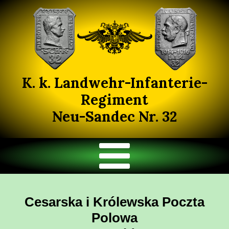
K. k. Landwehr-Infanterie-
Regiment
Neu-Sandec Nr. 32
Cesarska i Królewska Poczta
Polowa