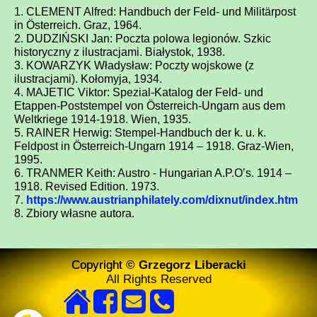
1. CLEMENT Alfred: Handbuch der Feld- und Militärpost
in Österreich. Graz, 1964.
2. DUDZIŃSKI Jan: Poczta polowa legionów. Szkic
historyczny z ilustracjami. Białystok, 1938.
3. KOWARZYK Władysław: Poczty wojskowe (z
ilustracjami). Kołomyja, 1934.
4. MAJETIC Viktor: Spezial-Katalog der Feld- und
Etappen-Poststempel von Österreich-Ungarn aus dem
Weltkriege 1914-1918. Wien, 1935.
5. RAINER Herwig: Stempel-Handbuch der k. u. k.
Feldpost in Österreich-Ungarn 1914 – 1918. Graz-Wien,
1995.
6. TRANMER Keith: Austro - Hungarian A.P.O’s. 1914 –
1918. Revised Edition. 1973.
7.
https://www.austrianphilately.com/dixnut/index.htm
8. Zbiory własne autora.
Copyright
© Grzegorz Liberacki
All Rights Reserved