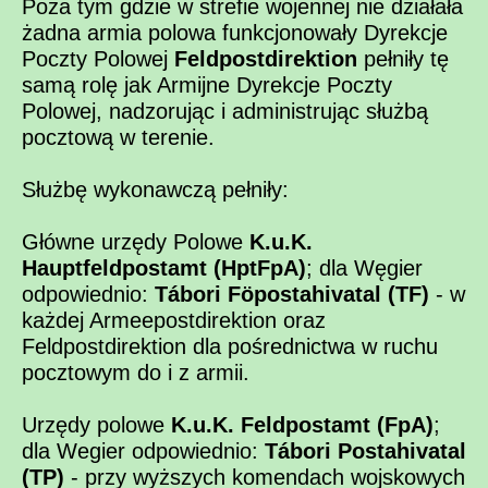
Poza tym gdzie w strefie wojennej nie działała
żadna armia polowa funkcjonowały Dyrekcje
Poczty Polowej
Feldpostdirektion
pełniły tę
samą rolę jak Armijne Dyrekcje Poczty
Polowej, nadzorując i administrując służbą
pocztową w terenie.
Służbę wykonawczą pełniły:
Główne urzędy Polowe
K.u.K.
Hauptfeldpostamt (HptFpA)
; dla Węgier
odpowiednio:
Tábori Föpostahivatal (TF)
- w
każdej Armeepostdirektion oraz
Feldpostdirektion dla pośrednictwa w ruchu
pocztowym do i z armii.
Urzędy polowe
K.u.K. Feldpostamt (FpA)
;
dla Wegier odpowiednio:
Tábori Postahivatal
(TP)
- przy wyższych komendach wojskowych