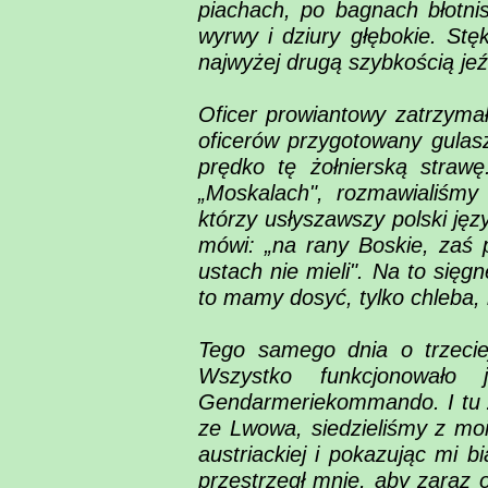
piachach, po bagnach błotni
wyrwy i dziury głębokie. St
najwyżej drugą szybkością jeź
Oficer prowiantowy zatrzyma
oficerów przygotowany gulasz
prędko tę żołnierską straw
„Moskalach", rozmawialiśmy
którzy usłyszawszy polski jęz
mówi: „na rany Boskie, zaś
ustach nie mieli". Na to sięg
to mamy dosyć, tylko chleba, 
Tego samego dnia o trzeciej
Wszystko funkcjonowało
Gendarmeriekommando. I tu z
ze Lwowa, siedzieliśmy z mo
austriackiej i pokazując mi 
przestrzegł mnie, aby zaraz 