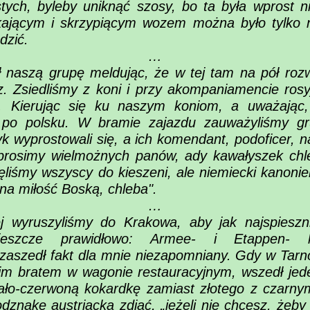
stych, byleby uniknąć szosy, bo ta była wprost n
ękającym i skrzypiącym wozem można było tylko
dzić.
…
ł naszą grupę meldując, że w tej tam na pół rozw
. Zsiedliśmy z koni i przy akompaniamencie rosyj
ę. Kierując się ku naszym koniom, a uważając
 po polsku. W bramie zajazdu zauważyliśmy gr
yk wyprostowali się, a ich komendant, podoficer, 
 prosimy wielmożnych panów, ady kawałyszek chl
nęliśmy wszyscy do kieszeni, ale niemiecki kanoni
na miłość Boską, chleba".
…
 wyruszyliśmy do Krakowa, aby jak najspiesznie
 jeszcze prawidłowo: Armee- i Etappen-
aszedł fakt dla mnie niezapomniany. Gdy w Tarno
im bratem w wagonie restauracyjnym, wszedł jed
biało-czerwoną kokardkę zamiast złotego z czarny
odznakę austriacką zdjąć, „jeżeli nie chcesz, żeb