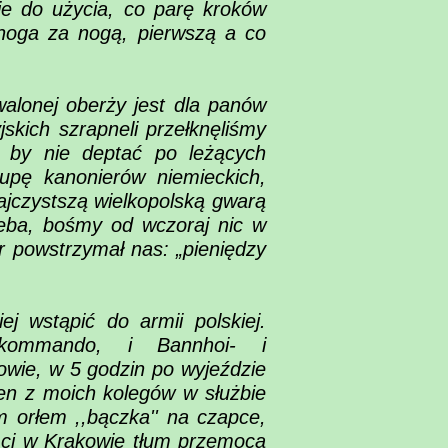
ie do użycia, co parę kroków
 noga za nogą, pierwszą a co
alonej oberży jest dla panów
skich szrapneli przełknęliśmy
, by nie deptać po leżących
upę kanonierów niemieckich,
najczystszą wielkopolską gwarą
eba, bośmy od wczoraj nic w
er powstrzymał nas: „pieniędzy
j wstąpić do armii polskiej.
 kommando, i Bannhoi- i
wie, w 5 godzin po wyjeździe
en z moich kolegów w służbie
m orłem ,,bączka'' na czapce,
y ci w Krakowie tłum przemocą