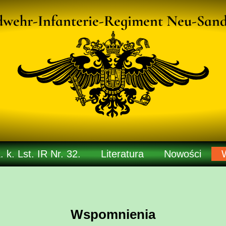
dwehr-Infanterie-Regiment Neu-Sand
. k. Lst. IR Nr. 32.
Literatura
Nowości
Galeria
Artykuły
Lista strat
Wspomnienia