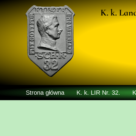
K. k. Lan
Strona główna
K. k. LIR Nr. 32.
K
Kadra 1914
Kadra 1918
Galeria
Poczta Polowa
Artykuły