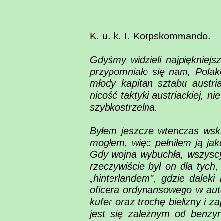
Lista Strat
Stowarzyszenie
K. u. k. I. Korpskommando.
Gdyśmy widzieli najpiękniejsz
przypomniało się nam, Polako
młody kapitan sztabu austria
nicość taktyki austriackiej, n
szybkostrzelna.
Byłem jeszcze wtenczas wsku
mogłem, więc pełniłem ją ja
Gdy wojna wybuchła, wszyscy 
rzeczywiście był on dla tyc
„hinterlandem", gdzie daleki
oficera ordynansowego w auto
kufer oraz trochę bielizny i 
jest się zależnym od benzyn