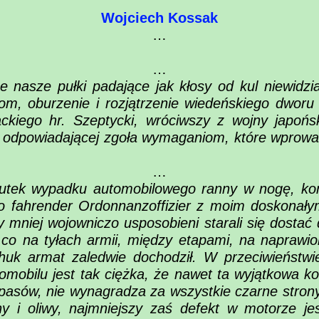
Wojciech Kossak
…
…
e nasze pułki padające jak kłosy od kul niewidzia
m, oburzenie i rozjątrzenie wiedeńskiego dworu 
ckiego hr. Szeptycki, wróciwszy z wojny japońsk
ie odpowiadającej zgoła wymaganiom, które wprowadz
…
tek wypadku automobilowego ranny w nogę, konn
ko fahrender Ordonnanzoffizier z moim doskonały
mniej wojowniczo usposobieni starali się dostać
h, co na tyłach armii, między etapami, na napraw
 huk armat zaledwie dochodził. W przeciwieństwi
mobilu jest tak ciężka, że nawet ta wyjątkowa k
zapasów, nie wynagradza za wszystkie czarne stron
y i oliwy, najmniejszy zaś defekt w motorze jest