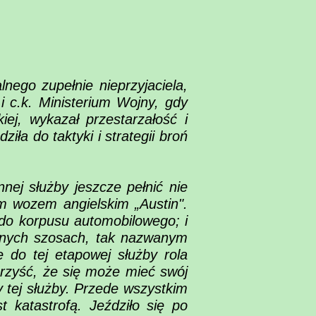
lnego zupełnie nieprzyjaciela,
i c.k. Ministerium Wojny, gdy
iej, wykazał przestarzałość i
iła do taktyki i strategii broń
ej służby jeszcze pełnić nie
m wozem angielskim „Austin".
 do korpusu automobilowego; i
ionych szosach, tak nazwanym
e do tej etapowej służby rola
orzyść, że się może mieć swój
y tej służby. Przede wszystkim
 katastrofą. Jeździło się po